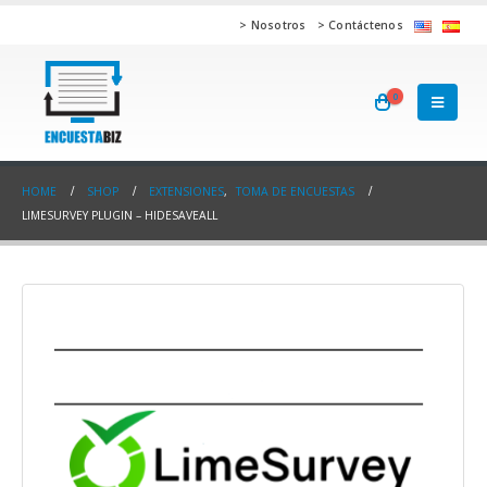
> Nosotros
> Contáctenos
0
HOME
SHOP
EXTENSIONES
,
TOMA DE ENCUESTAS
LIMESURVEY PLUGIN – HIDESAVEALL