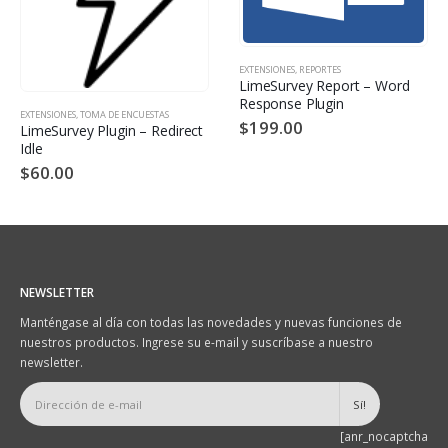
EXTENSIONES
,
REPORTES
LimeSurvey Report – Word
Response Plugin
EXTENSIONES
,
TOMA DE ENCUESTAS
$
199.00
LimeSurvey Plugin – Redirect
Idle
$
60.00
NEWSLETTER
Manténgase al día con todas las novedades y nuevas funciones de
nuestros productos. Ingrese su e-mail y suscríbase a nuestro
newsletter.
[anr_nocaptcha